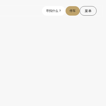
菜单
寻找什么？
停车
关闭
的承包商必须在进行工作之前获得批准才能进入。