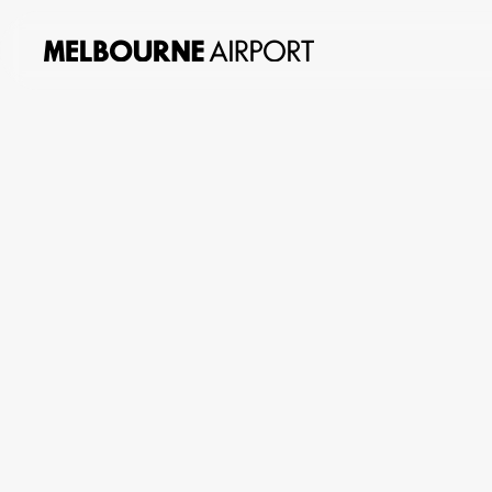
关
访问
于
我
们
概述
规