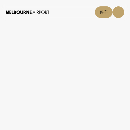
停车
与我们合作
关于我们
规划与建筑
墨尔本机场的广告
在这里工作
与我们合作
媒体