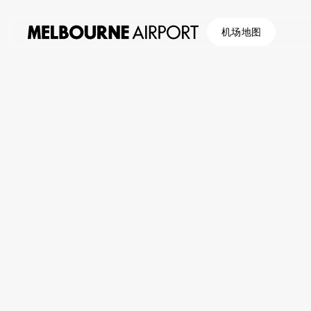
机场地图
航
班
停
车
与