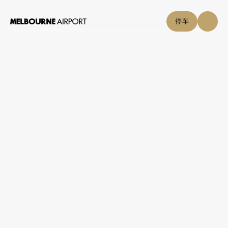
停车
航班
停车与交通
购物与美食
点击自取
机场指南
帮助中心