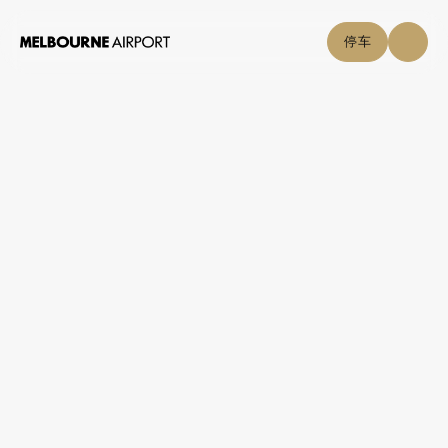
停车
航班
停车与交通
购物与美食
点击自取
机场指南
帮助中心