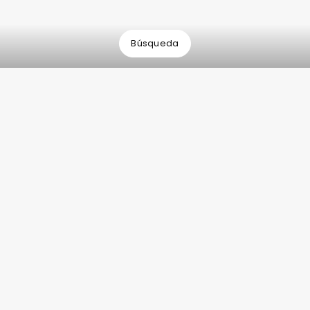
acceso al transporte.
Búsqueda
¿Qué ha cambiado?