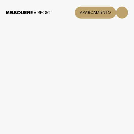
APARCAMIENTO
Vuelos
Aparcamiento
y transporte
Comprar y
comer
Click & Collect
Guía del