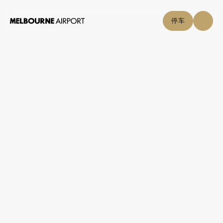
停车
航班
航空公司
停车与交通
购物与美食
Beijing Capital
Airlines
点击自取
机场指南
网上查询
T2 的帮助
通过我们的表格向我们发送信息
帮助中心
致电我们