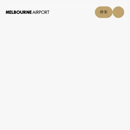
停车
航班
饮食
停车与交通
饮食
礼品和纪念品
快速叮咬
素食
墨尔本制造
浓咖啡
咖啡
特色牛奶
咖啡屋
糖果
素食
健康
购物与美食
Icons Victoria
点击自取
Icons Victoria 提供各种美食、葡萄酒、咖啡、茶和其他美食 - 全部为
当地生产。
机场指南
查看商店位置和营业时间
+
帮助中心
机场地图