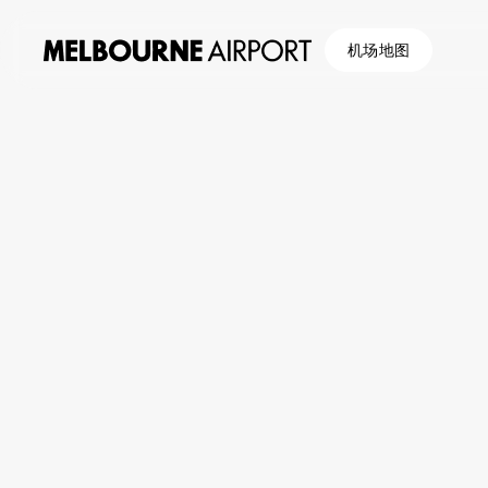
机场地图
航
购物与美食
/
购物
/
Lotte Duty Free
班
停
车
与