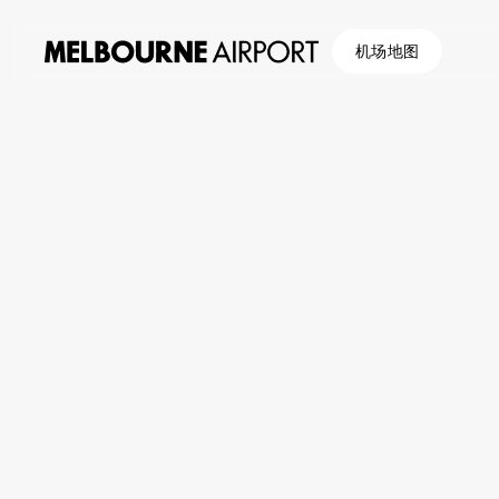
机场地图
航
帮助与信息
边境
班
停
浏览 帮助与信息
车
帮助与信息
飞行
与
游客退款计划