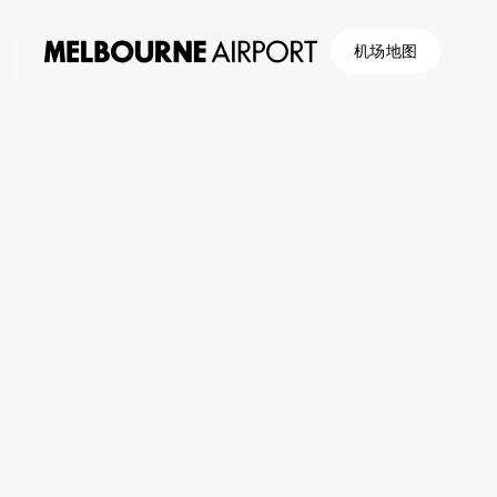
机场地图
航
停车与交通
/
价值停车场
班
价值停车场
停
停车场低价，并有免费公交直达航站楼。价值停车场曾被
车
点，Value North可通往所有航站楼（停靠1号航站楼和4号航
适用于通过4号航站楼和3号航站楼（仅停靠T4交通枢纽
精明旅行者的低成本选择
适合短期或长期住宿
与
每15分钟一班的免费巴士往返航站楼（全天候24小时）
露天停车场