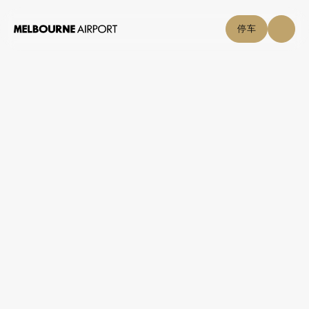
停车
航班
+
联系我们
/
安全
停车与交通
安全
购物与美食
点击自取
机场指南
帮助中心