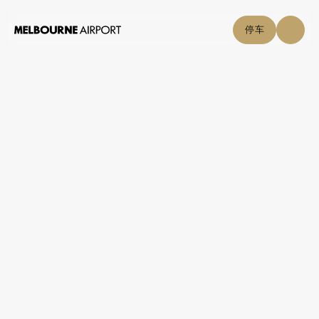
停车
航班
停车与交通
购物与美食
点击自取
机场指南
帮助中心